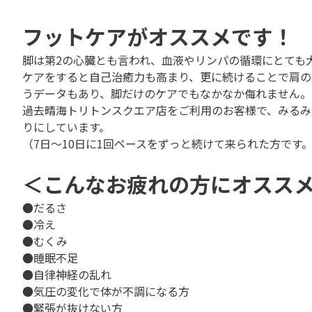
フットケアがオススメ
です！
脚は第2の心臓とも言われ、血液やリンパの循環にとても
ケアをすると自己治癒力も高まり、更に続けることで肩の
うデータもあり、脚だけのケアでもなかなか侮れません。
過去晴海トリトンスクエア店をご利用のお客様で、みるみ
りにしています。
（7日～10日に1回ペースをずっと続けて来られた方です
＜こんなお疲れの方にオスス
●だるさ
●冷え
●むくみ
●睡眠不足
●自律神経の乱れ
●気圧の変化で体が不調になる方
●緊張が抜けない方